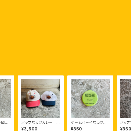
ー図鑑
ポップなカツカレー キ
ゲームボーイなカツカ
ポッ
ッジ
ャップ
レー図鑑 缶バッジ
缶バッ
¥3,500
¥350
¥35