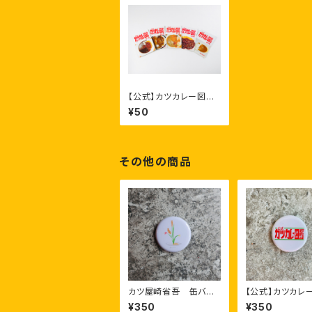
【公式】カツカレー図
鑑 本体
¥50
その他の商品
カツ屋崎省吾 缶バッ
【公式】カツカレ
ジ
ロゴ ドット缶バ
¥350
¥350