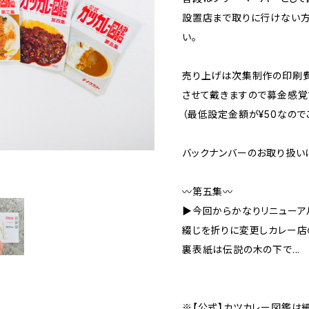
設置店まで取りに行けない方
い。
売り上げは次集制作の印刷
させて戴きますので募金感覚
（最低設定金額が¥50なので
バックナンバーのお取り扱い
〰︎第五集〰︎
▶︎今回からかなりリニューア
綴じを折りに変更しカレー店
裏表紙は伝説の木の下で...
※【公式】カツカレー図鑑は